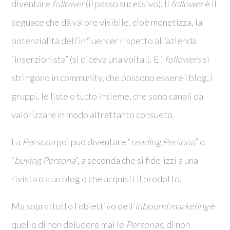
diventare
follower
(il passo sucessivo). Il
follower
è il
seguace che dà valore visibile, cioè monetizza, la
potenzialità dell’influencer rispetto all’azienda
“inserzionista” (si diceva una volta!). E i
followers
si
stringono in community, che possono essere i blog, i
gruppi, le liste o tutto insieme, che sono canali da
valorizzare in modo altrettanto consueto.
La
Persona
poi può diventare “
reading Persona
” o
“
buying Persona
“, a seconda che si fidelizzi a una
rivista o a un blog o che acquisti il prodotto.
Ma soprattutto l’obiettivo dell’
inbound marketing
è
quello di non deludere mai le
Personas
, di non