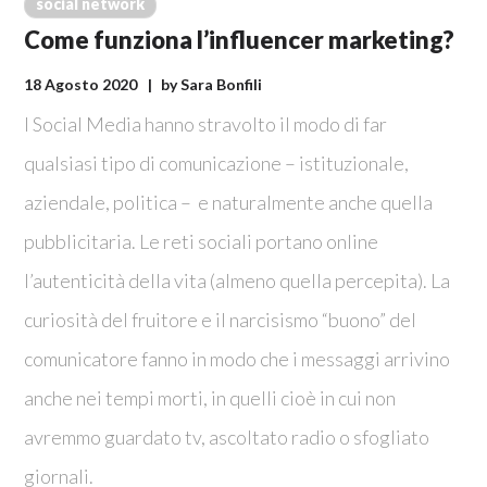
social network
Come funziona l’influencer marketing?
18 Agosto 2020
by
Sara Bonfili
I Social Media hanno stravolto il modo di far
qualsiasi tipo di comunicazione – istituzionale,
aziendale, politica – e naturalmente anche quella
pubblicitaria. Le reti sociali portano online
l’autenticità della vita (almeno quella percepita). La
curiosità del fruitore e il narcisismo “buono” del
comunicatore fanno in modo che i messaggi arrivino
anche nei tempi morti, in quelli cioè in cui non
avremmo guardato tv, ascoltato radio o sfogliato
giornali.