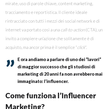
mirate, uso di parole chiave, content marketing,
tracciamento e reportistica. Il cliente ideale
rintracciato con tutti i mezzi dei social network e di
internet va portato così a una
call-to-action
(CTA), un
invito a compiere un’azione che solitamente è di
acquisto, ma ancor prima è il semplice “
click
“.
E ora andiamo a parlare di uno dei “lavori”
di maggior successo che gli studiosi di
marketing di 20 anni fa non avrebbero mai
immaginato: l’influencer.
Come funziona l’Influencer
Marketing?