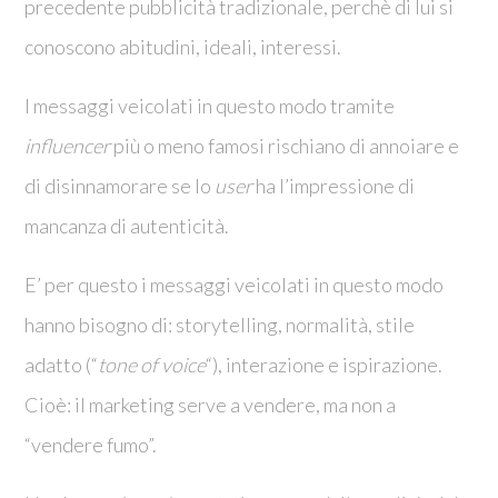
precedente pubblicità tradizionale, perchè di lui si
conoscono abitudini, ideali, interessi.
I messaggi veicolati in questo modo tramite
influencer
più o meno famosi rischiano di annoiare e
di disinnamorare se lo
user
ha l’impressione di
mancanza di autenticità.
E’ per questo i messaggi veicolati in questo modo
hanno bisogno di: storytelling, normalità, stile
adatto (“
tone of voice
“), interazione e ispirazione.
Cioè: il marketing serve a vendere, ma non a
“vendere fumo”.