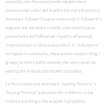
contento, una
Persona
(cliente ideale) che si
riconosce nei valori del brand e che è predisposto a
diventare
follower
(il passo sucessivo). Il
follower
è il
seguace che dà valore visibile, cioè monetizza, la
potenzialità dell’influencer rispetto all’azienda
“inserzionista” (si diceva una volta!). E i
followers
si
stringono in community, che possono essere i blog, i
gruppi, le liste o tutto insieme, che sono canali da
valorizzare in modo altrettanto consueto.
La
Persona
poi può diventare “
reading Persona
” o
“
buying Persona
“, a seconda che si fidelizzi a una
rivista o a un blog o che acquisti il prodotto.