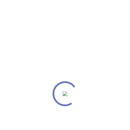
nde delle valli e inziò i suoi pellegrinaggi, conoscendo i var
erzia ma naturalmente sospettosi, conobbe varianti e dettagl
 primo libro, illustrato dal fratello Richard, fu pubblicato ne
nore Excellentis in litteris dell’Università di Innsbruck e 
manzata della storia de “Il regno dei Fanes”, le cui fonti so
e dei Fanes è protagonista.
re di
laghi arcobaleno, re delle cime, nani, salvani e vivan
i.