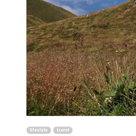
lifestyle
travel