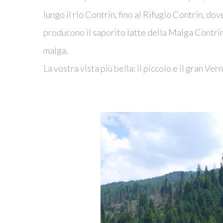
lungo il rio Contrin, fino al Rifugio Contrin, d
producono il saporito latte della Malga Contrin,
malga.
La vostra vista più bella: il piccolo e il gran