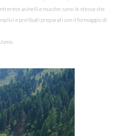
ontrerete asinelli e mucche: sono le stesse che
mplici e prelibati preparati con il formaggio di
 Uomo.