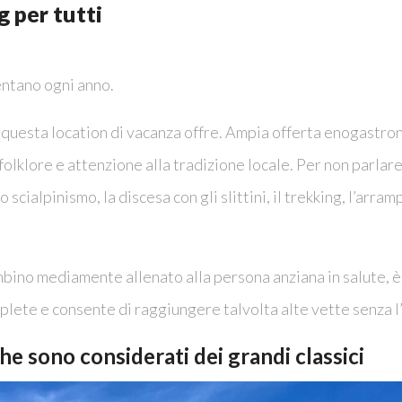
g per tutti
entano ogni anno.
 questa location di vacanza offre. Ampia offerta enogastrono
olklore e attenzione alla tradizione locale. Per non parlare 
 scialpinismo, la discesa con gli slittini, il trekking, l’arra
bino mediamente allenato alla persona anziana in salute, è 
omplete e consente di raggiungere talvolta alte vette senza 
che sono considerati dei grandi classici