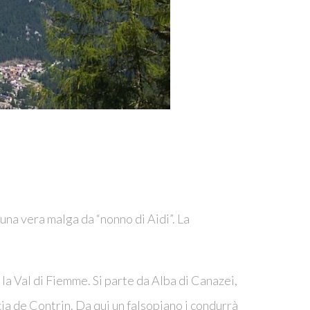
na vera malga da “nonno di Aidi”. La
n la Val di Fiemme. Si parte da Alba di Canazei,
cia de Contrin. Da qui un falsopiano i condurrà