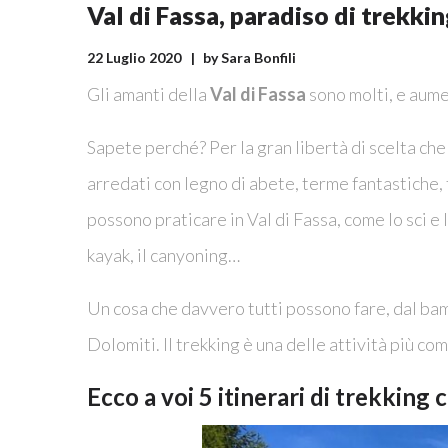
Val di Fassa, paradiso di trekkin
22 Luglio 2020
by
Sara Bonfili
Gli amanti della
Val di Fassa
sono molti, e aum
Sapete perché? Per la gran libertà di scelta che
arredati con legno di abete, terme fantastiche, f
possono praticare in Val di Fassa, come lo sci e lo
kayak, il canyoning…
Un cosa che davvero tutti possono fare, dal bam
Dolomiti. Il trekking è una delle attività più c
Ecco a voi 5 itinerari di trekking 