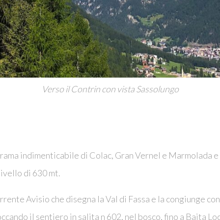
Verso il Contrin con vista Sassolungo
orama indimenticabile di Colac, Gran Vernel e Marmolada e u
ivello di 630 mt.
 torrente Avisio che disegna la Val di Fassa e la congiunge co
cando il sentiero in salita n 602, nel bosco, fino a Baita Lo