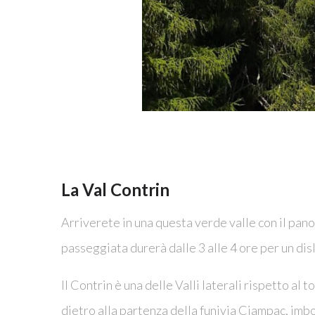
La Val Contrin
Arriverete in una questa verde valle con il pan
passeggiata durerà dalle 3 alle 4 ore per un disl
Il Contrin è una delle Valli laterali rispetto al
dietro alla partenza della funivia Ciampac, imboc