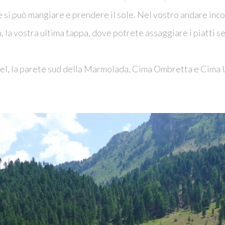
ove si può mangiare e prendere il sole. Nel vostro andare inc
 la vostra ultima tappa, dove potrete assaggiare i piatti se
 Vernel, la parete sud della Marmolada, Cima Ombretta e Cima