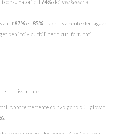
i consumatori e il
74%
dei
marketer
ha
ani, l’
87%
e l’
85%
rispettivamente dei ragazzi
get ben individuabili per alcuni fortunati
i rispettivamente.
tati. Apparentemente coinvolgono più i giovani
%
.
delle preferenze. Una modalità “anfibia” che