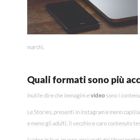
marchi.
Quali formati sono più ac
Inutile dire che immagini e
video
sono i contenut
Le Stories, presenti in Instagram e meno capillari
e meno gli adulti. Il vecchio e caro contenuto te
I video in live, invece, così usati dai liberi profe