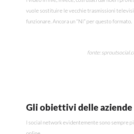
vuole sostituire le vecchie trasmissioni televi
funzionare. Ancora un “NI” per questo formato.
fonte: sproutsocial.
Gli obiettivi delle aziende
I social network evidentemente sono sempre più 
online.