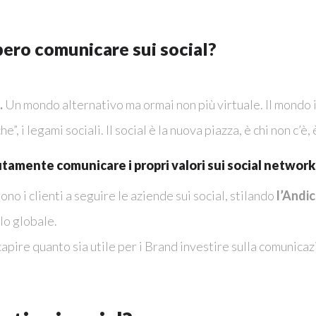
ero comunicare sui social?
.
Un mondo alternativo ma ormai non più virtuale. Il mondo in
e”, i legami sociali. Il social è la nuova piazza, è chi non c’è,
amente comunicare i propri valori sui social network
ono i clienti a seguire le aziende sui social, stilando
l’Andi
llo globale.
o capire quanto sia utile per i Brand investire sulla comunic