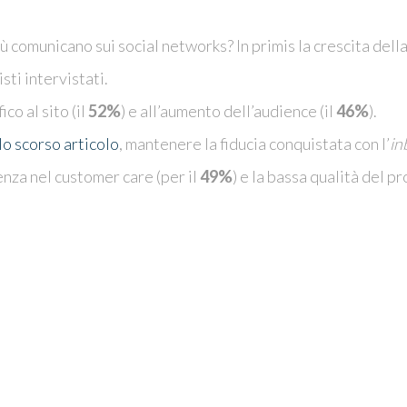
iù comunicano sui social networks? In primis la crescita del
sti intervistati.
co al sito (il
52%
) e all’aumento dell’audience (il
46%
).
o scorso articolo
, mantenere la fiducia conquistata con l’
in
enza nel customer care (per il
49%
) e la bassa qualità del p