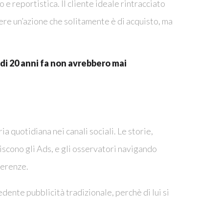
e reportistica. Il cliente ideale rintracciato
ere un’azione che solitamente è di acquisto, ma
 di 20 anni fa non avrebbero mai
ria quotidiana nei canali sociali. Le storie,
riscono gli Ads, e gli osservatori navigando
ferenze.
edente pubblicità tradizionale, perchè di lui si