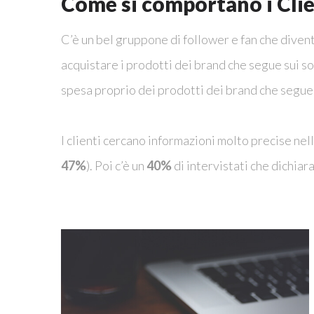
Come si comportano i Clien
C’è un bel gruppone di follower e fan che diventa
acquistare i prodotti dei brand che segue sui soc
spesa proprio dei prodotti dei brand che segue
I clienti cercano informazioni molto precise nell
47%
). Poi c’è un
40%
di intervistati che dichiar