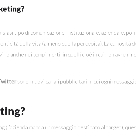
keting?
alsiasi tipo di comunicazione – istituzionale, aziendale, po
tenticità della vita (almeno quella percepita). La curiosità d
no anche nei tempi morti, in quelli cioè in cui non avremmo
Twitter
sono i nuovi canali pubblicitari in cui ogni messaggi
ting?
g (l’azienda manda un messaggio destinato al target), quest