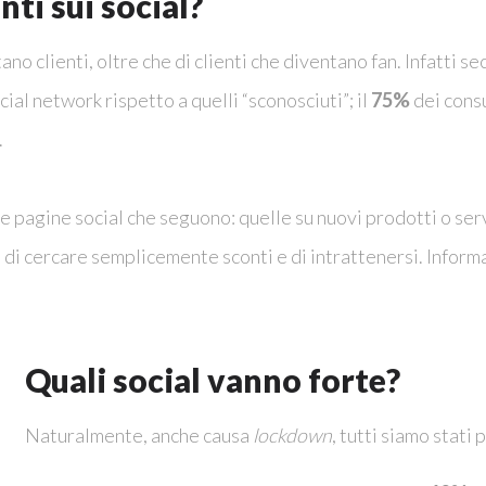
ti sui social?
no clienti, oltre che di clienti che diventano fan. Infatti se
ial network rispetto a quelli “sconosciuti”; il
75%
dei cons
.
e pagine social che seguono: quelle su nuovi prodotti o servi
a di cercare semplicemente sconti e di intrattenersi. Informa
Quali social vanno forte?
Naturalmente, anche causa
lockdown
, tutti siamo stati 