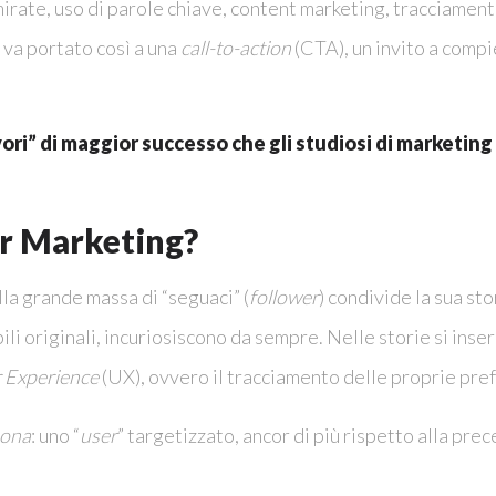
ate, uso di parole chiave, content marketing, tracciamento 
t va portato così a una
call-to-action
(CTA), un invito a compi
vori” di maggior successo che gli studiosi di marketing
er Marketing?
lla grande massa di “seguaci” (
follower
) condivide la sua sto
ili originali, incuriosiscono da sempre. Nelle storie si inse
 Experience
(UX), ovvero il tracciamento delle proprie pre
sona
: uno “
user
” targetizzato, ancor di più rispetto alla prec