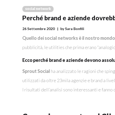
social network
Perché brand e aziende dovrebb
26 Settembre 2020
by
Sara Bonfili
Quello dei social networks è il nostro mondo
pubblicità, le utilities che prima erano “analogich
Ecco perché brand e aziende devono assolut
Sprout Social
ha analizzato le ragioni che sping
utilizzati da oltre 23mila agenzie e brand a live
I risultati dell’analisi sono interessanti e fann