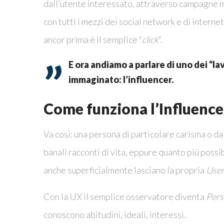
dall’utente interessato, attraverso campagne mir
con tutti i mezzi dei social network e di interne
ancor prima è il semplice “
click
“.
E ora andiamo a parlare di uno dei “la
immaginato: l’influencer.
Come funziona l’Influenc
Va così: una persona di particolare carisma o da
banali racconti di vita, eppure quanto più possib
anche superficialmente lasciano la propria
User
Con la UX il semplice osservatore diventa
Per
conoscono abitudini, ideali, interessi.