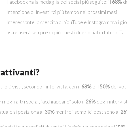
Facebook ha la medaglia del social più seguito: il
68%
de
intenzione di investirci più tempo nei prossimi mesi.
Interessante la crescita di YouTube e Instagram tra i giov
usa e userà sempre di più questi due social in futuro. Tar
cattivanti?
i più visti, secondo l’intervista, con il
68%
e il
50%
dei vot
 negli altri social, “acchiappano” solo il
26%
degli intervis
stuale si posiziona al
30%
mentre i semplici post sono al
26
ssionisti e giornalisti durante il
lockdown
, sono solo al
22%